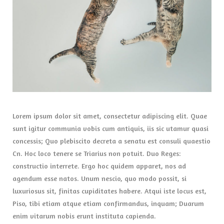
Lorem ipsum dolor sit amet, consectetur adipiscing elit. Quae
sunt igitur communia vobis cum antiquis, iis sic utamur quasi
concessis; Quo plebiscito decreta a senatu est consuli quaestio
Cn. Hoc loco tenere se Triarius non potuit. Duo Reges:
constructio interrete. Ergo hoc quidem apparet, nos ad
agendum esse natos. Unum nescio, quo modo possit, si
luxuriosus sit, finitas cupiditates habere. Atqui iste locus est,
Piso, tibi etiam atque etiam confirmandus, inquam; Duarum
enim vitarum nobis erunt instituta capienda.