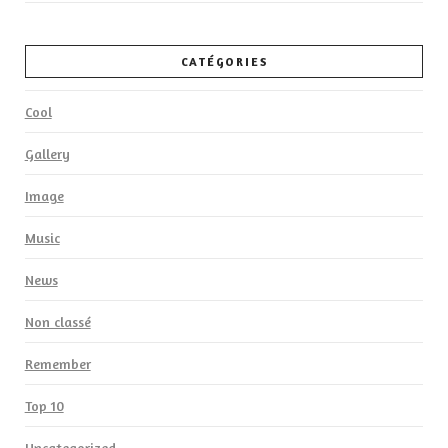
CATÉGORIES
Cool
Gallery
Image
Music
News
Non classé
Remember
Top 10
Uncategorized