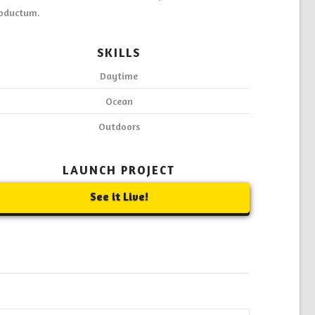
oductum.
SKILLS
Daytime
Ocean
Outdoors
LAUNCH PROJECT
See it Live!