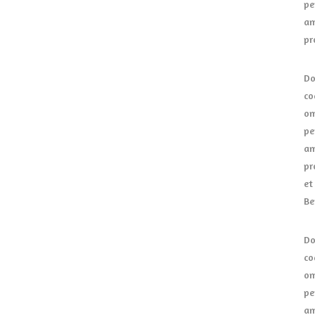
pe
am
pr
Do
co
om
pe
am
pr
et
Be
Do
co
om
pe
am