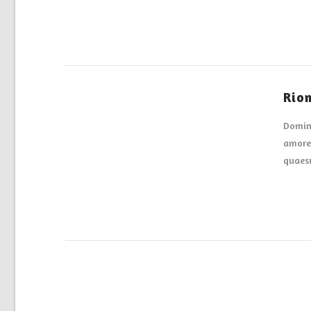
Rio
Domine
amore 
quaesu
VIEW POST