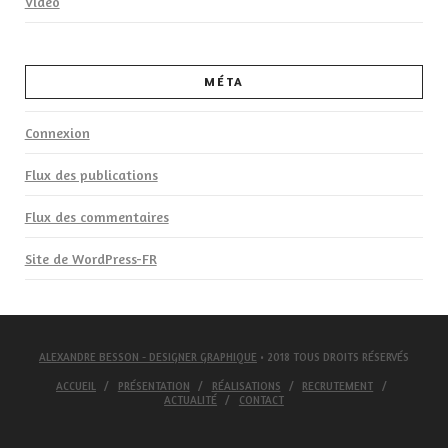
Video
MÉTA
Connexion
Flux des publications
Flux des commentaires
Site de WordPress-FR
ALEXANDRE BESSON - DESIGNER GRAPHIQUE
• 2018 TOUS DROITS RÉSERVÉS
ACCUEIL
PRÉSENTATION
RÉALISATIONS
RECRUTEMENT
ACTUALITÉ
CONTACT